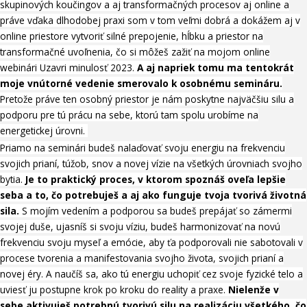
skupinových koučingov a aj transformačných procesov aj online a
práve vďaka dlhodobej praxi som v tom veľmi dobrá a dokážem aj v
online priestore vytvoriť silné prepojenie, hĺbku a priestor na
transformačné uvoľnenia, čo si môžeš zažiť na mojom online
webinári Uzavri minulosť 2023.
A aj napriek tomu ma tentokrát
moje vnútorné vedenie smerovalo k osobnému semináru.
Pretože práve ten osobný priestor je nám poskytne najväčšiu silu a
podporu pre tú prácu na sebe, ktorú tam spolu urobíme na
energetickej úrovni.
Priamo na seminári budeš nalaďovať svoju energiu na frekvenciu
svojich prianí, túžob, snov a novej vízie na všetkých úrovniach svojho
bytia.
Je to praktický proces, v ktorom spoznáš oveľa lepšie
seba a to, čo potrebuješ a aj ako funguje tvoja tvorivá životná
sila.
S mojím vedením a podporou sa budeš prepájať so zámermi
svojej duše, ujasníš si svoju víziu, budeš harmonizovať na novú
frekvenciu svoju myseľ a emócie, aby ťa podporovali nie sabotovali v
procese tvorenia a manifestovania svojho života, svojich prianí a
novej éry. A naučíš sa, ako tú energiu uchopiť cez svoje fyzické telo a
uviesť ju postupne krok po kroku do reality a praxe.
Nielenže v
sebe
aktivuješ
potrebnú tvorivú silu na realizáciu všetkého, čo