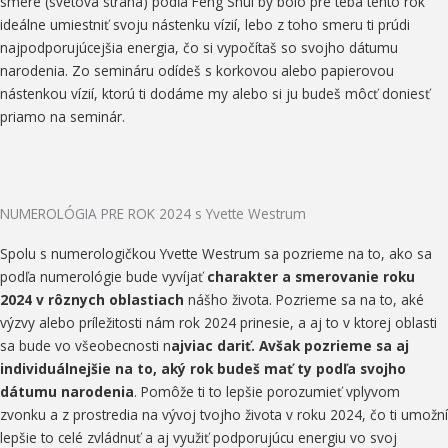
smere (svetová strana) podľa Feng Shui by bolo pre teba tento rok
ideálne umiestniť svoju nástenku vízií, lebo z toho smeru ti prúdi
najpodporujúcejšia energia, čo si vypočítaš so svojho dátumu
narodenia. Zo semináru odídeš s korkovou alebo papierovou
nástenkou vízií, ktorú ti dodáme my alebo si ju budeš môcť doniesť
priamo na seminár.
NUMEROLÓGIA PRE ROK 2024 s Yvette Westrum
Spolu s numerologičkou Yvette Westrum sa pozrieme na to, ako sa
podľa numerológie bude vyvíjať
charakter a smerovanie roku
2024 v rôznych oblastiach
nášho života. Pozrieme sa na to, aké
výzvy alebo príležitosti nám rok 2024 prinesie, a aj to v ktorej oblasti
sa bude vo všeobecnosti n
ajviac dariť. Avšak pozrieme sa aj
individuálnejšie na to, aký rok budeš mať ty podľa svojho
dátumu narodenia
. Pomôže ti to lepšie porozumieť vplyvom
zvonku a z prostredia na vývoj tvojho života v roku 2024, čo ti umožní
lepšie to celé zvládnuť a aj využiť podporujúcu energiu vo svoj