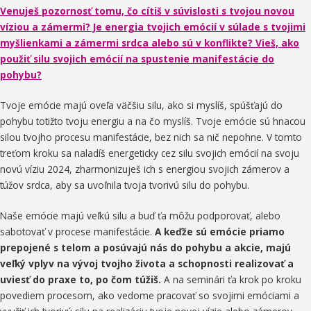
Venuješ pozornosť tomu, čo cítiš v súvislosti s tvojou novou
víziou a zámermi? Je energia tvojich emócií v súlade s tvojimi
myšlienkami a zámermi srdca alebo sú v konflikte? Vieš, ako
použiť silu svojich emócií na spustenie manifestácie do
pohybu?
Tvoje emócie majú oveľa väčšiu silu, ako si myslíš, spúšťajú do
pohybu totižto tvoju energiu a na čo myslíš. Tvoje emócie sú hnacou
silou tvojho procesu manifestácie, bez nich sa nič nepohne.
V tomto
treťom kroku sa naladíš energeticky cez silu svojich emócií na svoju
novú víziu 2024, zharmonizuješ ich s energiou svojich zámerov a
túžov srdca, aby sa uvoľnila tvoja tvorivú silu do pohybu.
Naše emócie majú veľkú silu a buď ťa môžu podporovať, alebo
sabotovať v procese manifestácie.
A keďže sú emócie priamo
prepojené s telom a posúvajú nás do pohybu a akcie, majú
veľký vplyv na vývoj tvojho života a schopnosti realizovať a
uviesť do praxe to, po čom túžiš.
A na seminári ťa krok po kroku
povediem procesom, ako vedome pracovať so svojimi emóciami a