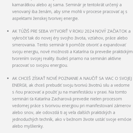
f
kamarátkou alebo aj sama. Seminár je tentokrát určený a
5
venovaný iba ženám, aby sme mohli v procese pracovať aj s
aspektami ženskej tvorivej energie.
AK TÚŽIŠ PRE SEBA VYTVORIŤ V ROKU 2024 NOVÝ ZAČIATOK a
vykročiť tak do novej éry svojho života, vzťahov, práce alebo
smerovania. Tento seminár ti pomôže otvoriť a expandovať
svoju energiu, nové možnosti a Katarína ťa prevedie praktickým
tvorením svojej reality. Budeš priamo na seminári aktívne
pracovať so svojou energiou.
AK CHCEŠ ZÍSKAŤ NOVÉ POZNANIE A NAUČIŤ SA VIAC O SVOJEJ
ENERGII, ak chceš prebudiť svoju tvorivú životnú silu a vedome
s ňou pracovať a použiť ju na manifestáciu v praxi. Na tomto
seminári ťa Katarína Zacharová prevedie nielen procesom
vedomej práce s tvorivou energiou pri manifestovaní zámerov
alebo snov, ale odovzdá ti aj veľa ďalších praktických a
jednoduchých techník, ako v bežnom živote ustáť svoje emócie
alebo myšlienky.