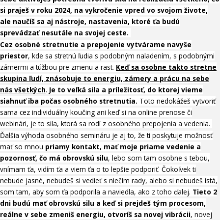
si praješ v roku 2024, na vykročenie vpred vo svojom živote,
ale naučíš sa aj nástroje, nastavenia, ktoré ťa budú
sprevádzať nesutále na svojej ceste.
Cez osobné stretnutie a prepojenie vytvárame navyše
priestor
, kde sa stretnú ľudia s podobným naladením, s podobnými
zámermi a túžbou pre zmenu a rast.
Keď sa osobne takto stretne
skupina ľudí, znásobuje to energiu, zámery a
prácu na sebe
nás všetkých
.
Je to veľká sila a príležitosť, do ktorej vieme
siahnuť iba počas osobného stretnutia.
Toto nedokážeš vytvoriť
sama cez individuálny koučing ani keď si na online prenose či
webinári, je to sila, ktorá sa rodí z osobného prepojenia a vedenia.
Ďalšia výhoda osobného semináru je aj to, že
ti poskytuje možnosť
mať so mnou
priamy kontakt, mať moje priame vedenie a
pozornosť, čo má obrovskú silu
, lebo som tam osobne s tebou,
vnímam ťa, vidím ťa a viem ťa o to lepšie podporiť. Čokoľvek ti
nebude jasné, nebudeš si vedieť s niečím rady, alebo si nebudeš istá,
som tam, aby som ťa podporila a naviedla, ako z toho ďalej.
Tieto 2
dni budú mať obrovskú silu a keď si prejdeš tým procesom,
reálne v sebe zmeniš energiu, otvoríš sa novej vibrácii
, novej