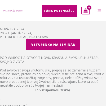
Preskočiť
na
ZÓNA POTENCIÁLU
obsah
NOVÁ ÉRA 2024
20.-21. JANUÁR 2024,
PISTORIHO PALÁC, BRATISLAVA
VSTUPENKA NA SEMINÁR
POĎ VYKROČIŤ A OTVORIŤ NOVÚ, KRÁSNU A ZMYSLUPLNÚ ETAPU
SVOJHO ŽIVOTA
Poď aktivovať svoju vnútornú silu, prepoj sa so zámermi a túžbami
svojho srdca, pretav ich do novej sviežej vízie pre seba a svoj život v
roku 2024 a uskutočňuj svoje sny, priania, ciele a túžby vďaka svojej
novo prebudenej tvorivej životnej sile a nástrojom, ktoré ťa budú
neustále podporovať v tvojej manifestácii.
So vstupenkou získaš:
1.
UZAVRI MINULOSŤ