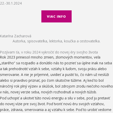
22.-30.1.2024
VIAC INFO
Katarína Zacharová
Autorka, spisovateľka, lektorka, koučka a cestovateľka.
Pozývam ťa, v roku 2024 vykročiť do novej éry svojho života
Rok 2023 priniesol mnoho zmien, zlomových momentov, veľa
„starého“ sa rozpadlo a donútilo nás to pozrieť sa úplne inak na seba
a tak prehodnotiť vzťah k sebe, vzťahy k ľuďom, svoju prácu alebo
smerovanie. A nie je príjemné, uvidieť a pustiť to, čo nám už neslúži
alebo si pravdivo priznať, po čom skutočne túžime. Aj keď to bol
náročný rok plný výziev a skúšok, bol zdrojom zrodu niečoho nového
v nás, novej verzie seba, nových rozhodnutí a nových túžob.
Poď uchopiť a ukotviť túto novú energiu a silu v sebe, poď ju pretaviť
do novej vízie pre svoj život. Poď tvoriť novú éru svojich vzťahov,
práce, zdravia, smerovania a aj vzťahu k sebe. Poď to urobiť vedome