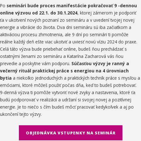
Po
seminári bude proces manifestácie pokračovať 9 -dennou
online výzvou od 22.1. do 30.1.2024
, ktorej zámerom je podporiť
ťa v ukotvení nových poznaní zo semináru a v uvedení tvojej novej
energie a vibrácie do života. Dva dni semináru sú iba začiatkom a
aktiváciou procesu zhmotnenia, ale 9 dní po seminári ti pomôže
reálne každý deň ešte viac ukotviť a uviesť novú víziu 2024 do praxe.
Celá táto výzva bude priebehať online,
budeš ňou prechádzať s
ostatnými ženami zo semináru a
Katarína Zacharová vás ňou
prevedie a poskytne vám podporu.
Súčasťou výzvy je ranný a
večerný rituál praktickej práce s energiou na 4 úrovniach
bytia
a niekoľko jednoduchých a praktických techník práce s mysľou a
emóciami, ktoré môžeš použiť počas dňa, keď to budeš potrebovať.
9-denná výzva ti pomôže vytvoriť nové zvyky a nastavenia, ktoré ťa
budú podporovať v realizácii a udržaní si svojej novej a pozitívnej
energie. Je to niečo s čím budeš môcť pracovať kedykoľvek a aj po
ukončení tejto výzvy.
OBJEDNÁVKA VSTUPENKY NA SEMINÁR