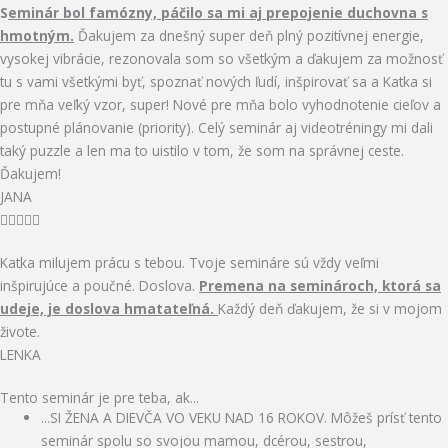
S
eminár bol famózny, páčilo sa mi aj prepojenie duchovna s
t
f
hmotným.
Ďakujem za dnešný super deň plný pozitívnej energie,
e
5
vysokej vibrácie, rezonovala som so všetkým a ďakujem za možnosť
d
tu s vami všetkými byť, spoznať nových ľudí, inšpirovať sa a Katka si
5
pre mňa veľký vzor, super! Nové pre mňa bolo vyhodnotenie cieľov a
o
postupné plánovanie (priority). Celý seminár aj videotréningy mi dali
u
taký puzzle a len ma to uistilo v tom, že som na správnej ceste.
t
Ďakujem!
o
JANA
f
R





5
a
Katka milujem prácu s tebou. Tvoje semináre sú vždy veľmi
t
inšpirujúce a poučné. Doslova.
Premena na seminároch, ktorá sa
e
udeje, je doslova hmatateľná.
Každý deň ďakujem, že si v mojom
d
živote.
5
LENKA
o
u
Tento seminár je pre teba, ak...
t
...SI ŽENA A DIEVČA VO VEKU NAD 16 ROKOV. Môžeš prísť tento
o
seminár spolu so svojou mamou, dcérou, sestrou,