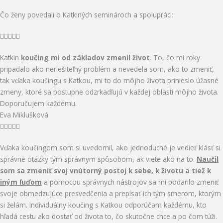
Čo ženy povedali o Katkiných seminároch a spolupráci:
R





a
Katkin
koučing mi od základov zmenil život
. To, čo mi roky
t
pripadalo ako neriešiteľný problém a nevedela som, ako to zmeniť,
e
tak vďaka koučingu s Katkou, mi to do môjho života prinieslo úžasné
d
zmeny, ktoré sa postupne odzrkadľujú v každej oblasti môjho života.
5
Doporučujem každému.
o
Eva Miklušková
u
R





t
a
o
Vďaka koučingom som si uvedomil, ako jednoduché je vedieť klásť si
t
f
správne otázky tým správnym spôsobom, ak viete ako na to.
Naučil
e
5
som sa zmeniť svoj vnútorný postoj k sebe, k životu a tiež k
d
iným ľuďom
a pomocou správnych nástrojov sa mi podarilo zmeniť
5
svoje obmedzujúce presvedčenia a prepísať ich tým smerom, ktorým
o
si želám. Individuálny koučing s Katkou odporúčam každému, kto
u
hľadá cestu ako dostať od života to, čo skutočne chce a po čom túži.
t