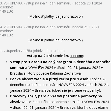
3. VSTUPENKA - vstup na iba 1. deň semináru - sobota 20.1.2024
osobne:
140 EUR
(Možnosť platby iba jednorázovo.)
4. VSTUPENKA - vstup na iba 2. deň semináru nedeľa 21.1.2024
osobne:
140 EUR
(Možnosť platby iba jednorázovo.)
1. vstupenka zahŕňa (obidva dni osobne):
vstup na 2 dni semináru
osobne
:
Vstup pre 1 osobu na celý program 2-denného osobného
seminára
NOVÁ ÉRA 2024 v dňoch 20.-21. januára 2024 v
Bratislave, ktorý povedie Katarína Zacharová.
Ľahké občerstvenie a pitný režim pre 1 osobu
počas 2-
denného osobného semináru NOVÁ ÉRA 2024 v dňoch 20.-21.
januára 2024 v Bratislave. (obed nie je v cene vstupenky).
Pracovný zošit, pero a všetky potrebné pomôcky
na
absolvovanie 2-denného osobného semináru NOVÁ ÉRA 2024
v dňoch 20.-21. januára 2024 v Bratislave, ktoré ti odovzdáme