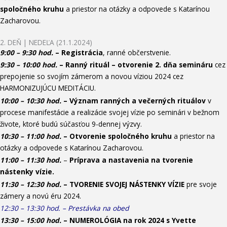
spoločného kruhu
a priestor na otázky a odpovede s Katarínou
Zacharovou.
2. DEŇ | NEDEĽA (21.1.2024)
9:00 – 9:30 hod.
– Registrácia
, ranné občerstvenie.
9:30 – 10:00 hod.
– Ranný rituál – otvorenie 2. dňa semináru
cez
prepojenie so svojím zámerom a novou víziou 2024 cez
HARMONIZUJÚCU MEDITÁCIU.
10:00 – 10:30 hod.
– V
ýznam ranných a večerných rituálov
v
procese manifestácie a realizácie svojej vízie po seminári v bežnom
živote, ktoré budú súčasťou 9-dennej výzvy.
10:30 – 11:00 hod.
– Otvorenie spoločného kruhu
a priestor na
otázky a odpovede s Katarínou Zacharovou.
11:00 – 11:30 hod.
–
Príprava a nastavenia na tvorenie
nástenky vízie.
11:30 – 12:30 hod.
–
TVORENIE SVOJEJ NÁSTENKY VÍZIE
pre svoje
zámery a novú éru 2024.
12:30 – 13:30 hod. – Prestávka na obed
13:30 – 15:00 hod.
– NUMEROLÓGIA na rok 2024 s Yvette