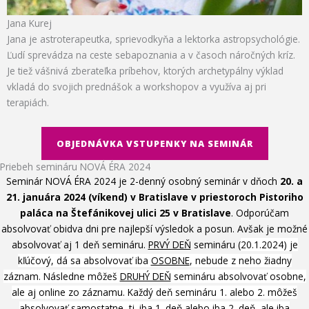
Jana Kurej
Jana je astroterapeutka, sprievodkyňa a lektorka astropsychológie.
Ľudí sprevádza na ceste sebapoznania a v časoch náročných kríz.
Je tiež vášnivá zberateľka príbehov, ktorých archetypálny výklad
vkladá do svojich prednášok a workshopov a využíva aj pri
terapiách.
OBJEDNÁVKA VSTUPENKY NA SEMINÁR
Priebeh semináru NOVÁ ÉRA 2024
Seminár NOVÁ ÉRA 2024 je 2-denný osobný seminár v dňoch
20. a
21. januára 2024 (víkend) v Bratislave v priestoroch Pistoriho
paláca na Štefánikovej ulici 25 v Bratislave
. Odporúčam
absolvovať obidva dni pre najlepší výsledok a posun. Avšak je možné
absolvovať aj 1 deň semináru.
PRVÝ DEŇ
semináru (
20.1.2024)
je
kľúčový, dá sa absolvovať iba
OSOBNE
, nebude z neho žiadny
záznam. Následne môžeš
DRUHÝ DEŇ
semináru absolvovať osobne,
ale aj online zo záznamu. Každý deň semináru 1. alebo 2. môžeš
absolvovať samostatne, tj. iba 1. deň alebo iba 2. deň, ale iba