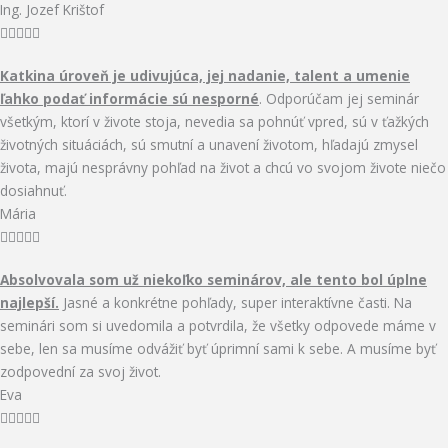
Ing. Jozef Krištof
o
R





f
a
5
Katkina úroveň je udivujúca, jej nadanie, talent a umenie
t
ľahko podať informácie sú nesporné
. Odporúčam jej seminár
e
všetkým, ktorí v živote stoja, nevedia sa pohnúť vpred, sú v ťažkých
d
životných situáciách, sú smutní a unavení životom, hľadajú zmysel
5
života, majú nesprávny pohľad na život a chcú vo svojom živote niečo
o
dosiahnuť.
u
Mária
t
R





o
a
f
Absolvovala som už niekoľko seminárov, ale tento bol úplne
t
5
najlepší.
Jasné a konkrétne pohľady, super interaktívne časti. Na
e
seminári som si uvedomila a potvrdila, že všetky odpovede máme v
d
sebe, len sa musíme odvážiť byť úprimní sami k sebe. A musíme byť
5
zodpovední za svoj život.
o
Eva
u
R





t
a
o