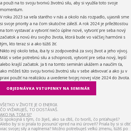
a použi na to svoju tvorivú životnú silu, aby si využila toto svoje
momentum.
V roku 2023 sa veľa starého v nás a okolo nás rozpadlo, ujasnili sme
si svoje priority a na čom skutočne záleží. A rok 2024 je príležitosťou
na tom vystavať a vytvoriť niečo úplne nové, vytvoriť pre seba nový
začiatok a novú éru svojho života, ktorá bude vo väčšej harmónii s
tým, kto teraz si a ako túžiš žiť.
Nikto iný okolo teba, iba ty si zodpovedná za svoj život a jeho vývoj.
Máš v sebe potrebnú silu a schopnosti, vytvoriť pre seba nový, lepší
alebo krajší začiatok. Ja ti na tomto seminári ukážem a naučím ťa,
ako môžeš túto svoju tvorivú životnú silu v sebe aktivovať a ako ju v
praxi použiť na realizáciu a uvedenie tvojej novej vízie 2024 do života.
OBJEDNÁVKA VSTUPENKY NA SEMINÁR
VŠETKO V ŽIVOTE JE O ENERGII.
ČO VYŽARUJEŠ, TO DOSTÁVAŠ.
AKO NA TOM SI?
Si spokojná s tým, čo žiješ, ako sa cítiš, čo tvoríš, čo priťahuješ?
Alebo by si si priala to posunúť vpred na inú úroveň? Priala by si si cítiť
viac svojej sily a naplnenia? Možno potrebuješ veľkú zmenu, túžiš po