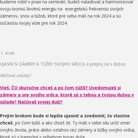
budeme robiť v praxi na seminári, budeš nalaďovať a harmonizovať
svoju tvorivú životnú energiu na energetickú frekvenciu svojich
zámerov, snov a túžob, ktoré pre seba máš na rok 2024 a sú
súčasťou tvojej vízie pre rok 2024.
1. krok:
UJASNI SI ZÁMERY A TÚŽBY SVOJHO SRDCA a prepoj sa s dušou
Kľúčové otázky?
Vieš, ČO skutočne chceš a po čom túžiš? Uvedomuješ si
zámery a sny svojho srdca, ktoré sú s tebou a tvojou dušou v
súlade? Načúvaš svojej duši?
P
rvým krokom bude si lepšie ujasniť a zvedomiť, čo vlastne
chceš
, po čom túžiš a ako chceš žiť. Ty máš v sebe silu určiť smer
svojho života, práce alebo vzťahov cez zámery a túžby svojho srdca,
ktoré sú v harmónii s príbehom tvojej duše.