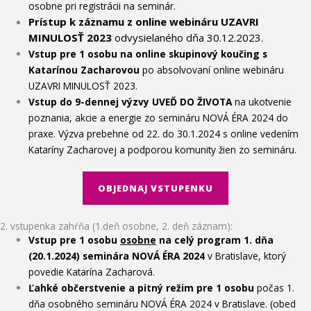
osobne pri registrácii na seminár.
Prístup k záznamu z online webináru UZAVRI
MINULOSŤ 2023
odvysielaného dňa 30.12.2023.
Vstup pre 1 osobu na online skupinový koučing s
Katarínou Zacharovou
po absolvovaní online webináru
UZAVRI MINULOSŤ 2023.
Vstup do 9-dennej výzvy UVEĎ DO ŽIVOTA
na ukotvenie
poznania, akcie a energie zo semináru NOVÁ ÉRA 2024 do
praxe. Výzva prebehne od 22. do 30.1.2024 s online vedením
Kataríny Zacharovej a podporou komunity žien zo semináru.
OBJEDNAJ VSTUPENKU
2. vstupenka zahŕňa (1.deň osobne, 2. deň záznam):
Vstup pre 1 osobu
osobne
na celý program 1. dňa
(20.1.2024) seminára NOVÁ ÉRA 2024
v Bratislave, ktorý
povedie Katarína Zacharová.
Ľahké občerstvenie a pitný režim pre 1 osobu
počas 1.
dňa osobného semináru NOVÁ ÉRA 2024 v Bratislave. (obed