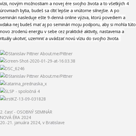
vízii, novým možnostiam a novej ére svojho života a to všetkých 4
úrovniach bytia, budeš sa cítiť lepšie a vnútorne silnejšie. A po
seminári nasleduje ešte 9-denná online výzva, ktorú povediem a
vďaka nej budeš mať aj po seminári moju podporu, aby si mohla túto
novo zrodenú energiu v sebe cez praktické aktivity, nastavenia a
rituály ukotviť, uzemniť a uvádzať novú víziu do svojho života.
2. časť - OSOBNÝ SEMINÁR
NOVÁ ÉRA 2024​
20.-21. januára 2024, v Bratislave