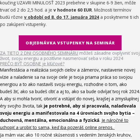
koučing UZAVRI MINULOSŤ 2023 prebehne v skupine 6-9 žien, môže
trvať od 2 do 2,5 hod. a je
v hodnote 60 EUR
. Možnosti termínov
budú rôzne
v období od 8. do 17. januára 2024
a poskytneme ti ich
po zakúpení vstupenky.
OBJEDNÁVKA VSTUPENKY NA SEMINÁR
ZA TIETO 2 DNI OSOBNÉHO SEMINÁRU
môžeš zásadne ovplyvniť svoj
život, svoju energiu a pozitívne nasmerovať seba v roku 2024
PREČO BYŤ OSOBNE je kľúčové?
Manifestácia a realizácia svojich cieľov a zámerov, nastavenie novej
vízie a naladenie sa na svoje ciele je tvoja priama práca so svojou
energiou a to ako nastavíš svoju energiu, rozhodne o tom, ako
budeš žiť, ako sa budeš cítiť a aj to, ako sa bude odvíjať tvoj rok 2024.
A aby si mohla tvoriť, otvoriť a vstúpiť do novej, krajšej a zmysluplnej
éry svojho života, tak
je potrebné, aby si pracovala, nalaďovala
svoju energiu a manifestovala
na 4 úrovniach svojho bytia –
duchovná, mentálna, emocionálna a fyzická
.
Je náročné to
uchopiť a urobiť to sama, keď iba pozeráš online prenos.
Ja mám viac ako 10 ročné skúsenosti s vedením ženských kruhov,