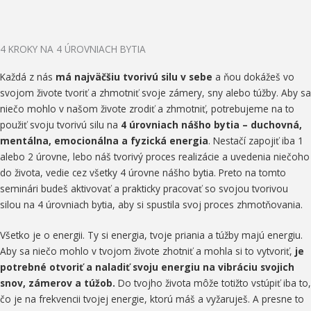
4 KROKY NA 4 ÚROVNIACH BYTIA
Každá z nás
má najväčšiu tvorivú silu v sebe
a ňou dokážeš vo
svojom živote tvoriť a zhmotniť svoje zámery, sny alebo túžby. Aby sa
niečo mohlo v našom živote zrodiť a zhmotniť, potrebujeme na to
použiť svoju tvorivú silu na
4 úrovniach nášho bytia – duchovná,
mentálna, emocionálna a fyzická energia
. Nestačí zapojiť iba 1
alebo 2 úrovne, lebo náš tvorivý proces realizácie a uvedenia niečoho
do života, vedie cez všetky 4 úrovne nášho bytia. Preto na tomto
seminári budeš aktivovať a prakticky pracovať so svojou tvorivou
silou na 4 úrovniach bytia, aby si spustila svoj proces zhmotňovania.
Všetko je o energii. Ty si energia, tvoje priania a túžby majú energiu.
Aby sa niečo mohlo v tvojom živote zhotniť a mohla si to vytvoriť,
je
potrebné otvoriť a naladiť svoju energiu na vibráciu svojich
snov, zámerov a túžob.
Do tvojho života môže totižto vstúpiť iba to,
čo je na frekvencii tvojej energie, ktorú máš a vyžaruješ. A presne to