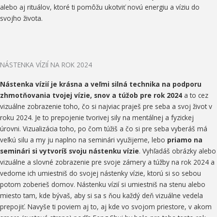
alebo aj rituálov, ktoré ti pomôžu ukotviť novú energiu a víziu do
svojho života.
NÁSTENKA VÍZIÍ NA ROK 2024
Nástenka vízií je krásna a veľmi silná technika na podporu
zhmotňovania tvojej vízie, snov a túžob pre rok 2024
a to cez
vizuálne zobrazenie toho, čo si najviac praješ pre seba a svoj život v
roku 2024. Je to prepojenie tvorivej sily na mentálnej a fyzickej
úrovni.
Vizualizácia toho, po čom túžiš a čo si pre seba vyberáš má
veľkú silu a my ju naplno na seminári využijeme, lebo
p
riamo na
seminári si vytvoríš svoju nástenku vízie
. Vyhľadáš obrázky alebo
vizuálne a slovné zobrazenie pre svoje zámery a túžby na rok 2024 a
vedome ich umiestniš do svojej nástenky vízie, ktorú si so sebou
potom zoberieš domov. Nástenku vízií si umiestniš na stenu alebo
miesto tam, kde bývaš, aby si sa s ňou každý deň vizuálne vedela
prepojiť. Navyše ti poviem aj to, aj kde vo svojom priestore, v akom