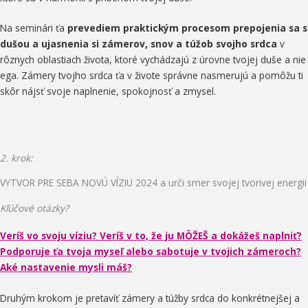
Na seminári ťa
prevediem praktickým procesom prepojenia sa s
dušou a ujasnenia si zámerov, snov a túžob svojho srdca
v
rôznych oblastiach života, ktoré vychádzajú z úrovne tvojej duše a nie
ega. Zámery tvojho srdca ťa v živote správne nasmerujú a pomôžu ti
skôr nájsť svoje naplnenie, spokojnosť a zmysel.
2. krok:
VYTVOR PRE SEBA NOVÚ VÍZIU 2024 a urči smer svojej tvorivej energii
Kľúčové otázky?
Veríš vo svoju víziu? Veríš v to, že ju MÔŽEŠ a dokážeš naplniť?
Podporuje ťa tvoja myseľ alebo sabotuje v tvojich zámeroch?
Aké nastavenie mysli máš?
Druhým krokom je pretavíť zámery a túžby srdca do konkrétnejšej a