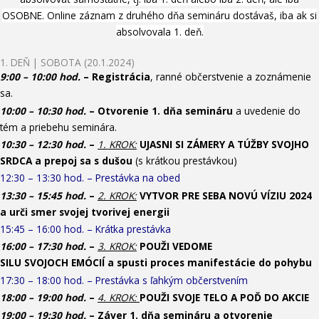
OSOBNE. Online záznam z druhého dňa semináru dostávaš, iba ak si
absolvovala 1. deň.
1. DEŇ | SOBOTA (20.1.2024)
9:00 – 10:00 hod.
– Registrácia
, ranné občerstvenie a zoznámenie
sa.
10:00 – 10:30 hod.
– Otvorenie 1. dňa semináru
a uvedenie do
tém a priebehu seminára.
10:30 – 12:30 hod.
–
1. KROK:
UJASNI SI ZÁMERY A TÚŽBY SVOJHO
SRDCA a prepoj sa s dušou
(s krátkou prestávkou)
12:30 – 13:30 hod.
– Prestávka na obed
13:30 – 15:45 hod.
–
2. KROK:
VYTVOR PRE SEBA NOVÚ VÍZIU 2024
a urči smer svojej tvorivej energii
15:45 – 16:00 hod. – Krátka prestávka
16:00 – 17:30 hod.
–
3. KROK:
POUŽI VEDOME
SILU
SVOJOCH
EMÓCIÍ a spusti proces manifestácie do pohybu
17:30 – 18:00 hod. – Prestávka s ľahkým občerstvením
18:00 – 19:00 hod.
–
4. KROK:
POUŽI SVOJE TELO A POĎ DO AKCIE
19:00 – 19:30 hod.
– Záver 1. dňa semináru a o
tvorenie