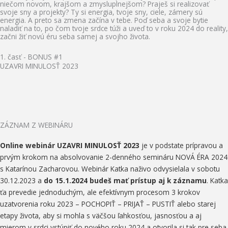
niečom novom, krajšom a zmysluplnejšom? Praješ si realizovať
svoje sny a projekty? Ty si energia, tvoje sny, ciele, zámery sú
energia. A preto sa zmena začína v tebe. Poď seba a svoje bytie
naladiť na to, po čom tvoje srdce túži a uveď to v roku 2024 do reality,
začni žiť novú éru seba samej a svojho života.
1. časť - BONUS #1
UZAVRI MINULOSŤ 2023​
ZÁZNAM Z WEBINÁRU
Online webinár UZAVRI MINULOSŤ 2023
je v podstate prípravou a
prvým krokom na absolvovanie 2-denného semináru NOVÁ ÉRA 2024
s Katarínou Zacharovou. Webinár Katka naživo odvysielala v sobotu
30.12.2023 a
do 15.1.2024 budeš mať prístup aj k záznamu
. Katka
ťa prevedie jednoduchým, ale efektívnym procesom 3 krokov
uzatvorenia roku 2023 – POCHOPIŤ – PRIJAŤ – PUSTIŤ alebo starej
etapy života, aby si mohla s väčšou ľahkosťou, jasnosťou a aj
mierom v srdci vstúpiť do nového roku 2024 a otvorila si tak pre seba