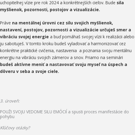
uchopiteľnej vízie pre rok 2024 a konkrétnejších cieľov. Bude
sila
myšlienok, pozornosti, postojov a vizualizácie.
Práve
na
mentálnej úrovni cez silu svojich myšlienok,
nastavení, postojov, pozornosti a vizualizácie určuješ smer a
vibráciu svojej energie
a buď pomáhaš svojej vízii k realizácii alebo
ju sabotuješ. V tomto kroku budeš vylaďovať a harmonizovať cez
konkrétne praktické cvičenia, nastavenia a poznania svoju mentálnu
energiu na vibráciu svojich zámerov a snov. Priamo na seminári
b
udeš
aktívne meniť a nastavovať svoju myseľ na úspech a
dôveru v seba a svoje ciele.
3. úroveň:
POUŽI SVOJU VEDOME SILU EMÓCIÍ a spusti proces manifestácie do
pohybu
Kľúčovy otázky?