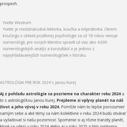
prospech.
Yvette Westrum
Yvette je medzinárodná lektorka, koučka a inšpirátorka. Okrem
koučingu v oblasti pozitívnej psychológie sa už 18 rokov venuje
numerológii, pre svojich klientov spravili už viac ako 4.000
numerologických analýz a konzultácií a je jednou z
najvyhľadávanejších numerologičiek v Nórsku.
ASTROLÓGIA PRE ROK 2024 s Janou Kurej​
Aj z pohľadu astrológie sa pozrieme na charakter roku 2024
a
to s astrologičkou Janou Kurej.
Prejdeme si vplyvy planét na náš
život a jeho vývoj v roku 2024.
Pomôže nám to lepšie porozumieť
samým sebe a aké témy sa nám kolektívne v roku 2024 budú otvárať
a vyžadovať si našu pozornosť. Spomenie si aj rôzne tranzity planét,
ktoré sa udejú v roku 2024 alebo aj v roku 2025 a tým ovplyvnia