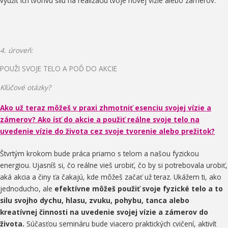
využiť ich tvorivú silu na realizáciu tvoje novej vízie alebo zámerov.
4. úroveň:
POUŽI SVOJE TELO A POĎ DO AKCIE
Kľúčové otázky?
Ako už teraz môžeš v praxi zhmotniť esenciu svojej vízie a
zámerov? Ako ísť do akcie a použiť reálne svoje telo na
uvedenie vízie do života cez svoje tvorenie alebo prežitok?
Štvrtým krokom bude práca priamo s telom a našou fyzickou
energiou. Ujasníš si, čo reálne vieš urobiť, čo by si potrebovala urobiť,
aká akcia a činy ťa čakajú, kde môžeš začať už teraz. Ukážem ti, ako
jednoducho, ale
efektívne môžeš použiť svoje fyzické telo a to
silu svojho dychu, hlasu, zvuku, pohybu, tanca alebo
kreatívnej činnosti na uvedenie svojej vízie a zámerov do
života.
Súčasťou semináru bude viacero praktických cvičení, aktivít