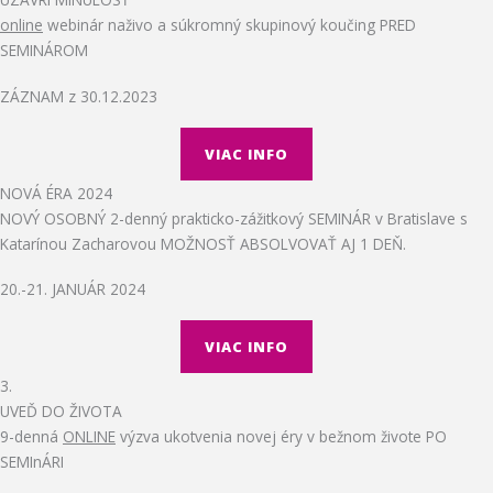
online
webinár naživo a súkromný skupinový koučing PRED
SEMINÁROM
ZÁZNAM z 30.12.2023
VIAC INFO
NOVÁ ÉRA 2024
NOVÝ OSOBNÝ 2-denný prakticko-zážitkový SEMINÁR v Bratislave s
Katarínou Zacharovou MOŽNOSŤ ABSOLVOVAŤ AJ 1 DEŇ.​
20.-21. JANUÁR 2024
VIAC INFO
3.
UVEĎ DO ŽIVOTA
9-denná
ONLINE
výzva ukotvenia novej éry v bežnom živote PO
SEMInÁRI