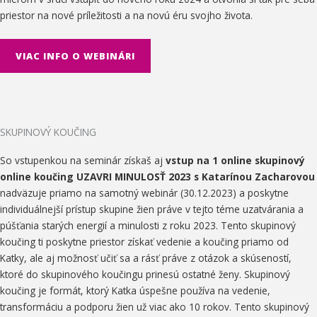
priestor na nové príležitosti a na novú éru svojho života.
VIAC INFO O WEBINÁRI
SKUPINOVÝ KOUČING
So vstupenkou na seminár získaš aj
vstup na 1 online s
kupinový
online koučing UZAVRI MINULOSŤ 2023 s Katarínou Zacharovou
nadväzuje priamo na samotný webinár (30.12.2023) a poskytne
individuálnejší prístup skupine žien práve v tejto téme uzatvárania a
púšťania starých energií a minulosti z roku 2023. Tento skupinový
koučing ti poskytne priestor získať vedenie a koučing priamo od
Katky, ale aj možnosť učiť sa a rásť práve z otázok a skúseností,
ktoré do skupinového koučingu prinesú ostatné ženy. Skupinový
koučing je formát, ktorý Katka úspešne používa na vedenie,
transformáciu a podporu žien už viac ako 10 rokov. Tento skupinový